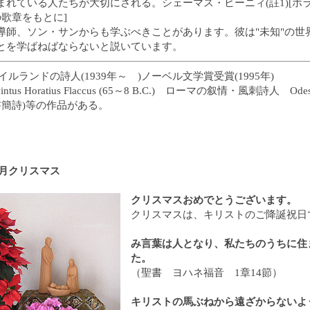
まれている人たちが大切にされる。シェーマス・ヒーニィ(註1)[ホ
の歌章をもとに]
導師、ソン・サンからも学ぶべきことがあります。彼は"未知"の世界
とを学ばねばならないと説いています。
アイルランドの詩人(1939年～ )ノーベル文学賞受賞(1995年)
intus Horatius Flaccus (65～8 B.C.) ローマの叙情・風刺詩人 Ode
es(書簡詩)等の作品がある。
12月クリスマス
クリスマスおめでとうございます。
クリスマスは、キリストのご降誕祝日
み言葉は人となり、私たちのうちに住
た。
（聖書 ヨハネ福音 1章14節）
キリストの馬ぶねから遠ざからないよ