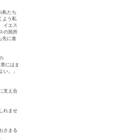
)私たち
くよう私
、イエス
スの箇所
も先に進
の
2章にはま
よい。」
に支え合
しれませ
おさまる
。