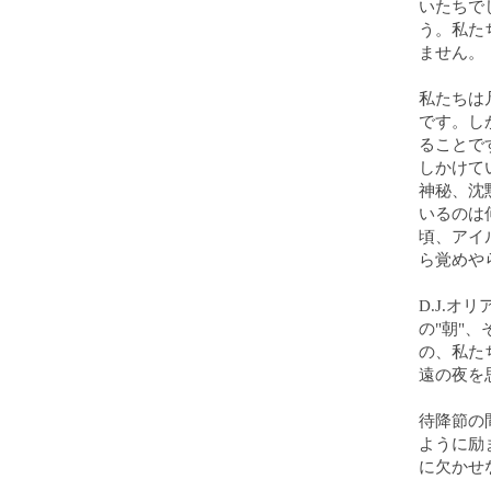
いたちで
う。私た
ません。
私たちは
です。し
ることで
しかけて
神秘、沈
いるのは
頃、アイ
ら覚めや
D.J.
の"朝"
の、私た
遠の夜を
待降節の
ように励
に欠かせ