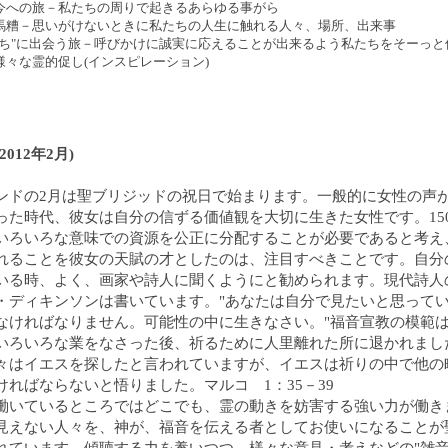
今への旅－私たちの周りで起きるあらゆる事がら
馬糟－思いがけないときに私たちの人生に触れる人々、場所、出来事
たち"に出会う旅－呼びかけに誠実に応えることが出来るよう私たちをそーっと
様々な霊的促し(インスピレーション)
012年2月)
ンドの2月は聖ブリジッドの祝日で始まります。一般的に女性の声
った時代、彼女は自分の信ずる価値観を大切に生きた女性です。15
いろいろな意味での資源を公正に分配することが必要であると考え
れることを彼女の天賦の才としたのは、注目すべきことです。自分
いる時、よく、画家や詩人に聞くようにと勧められます。現代詩人
・ディキンソンは書いています。"あなたは自分で見たいと思って
なければなりません。可能性の中に生きなさい。"福音宣教の模範
いろいろな業をなさった後、祈るために人里離れた所に退かれまし
々はイエスを探したと言われていますが、イエスは祈りの中で他の
ければならないと悟りました。マルコ 1：35－39
働いているところではどこでも、霊の動きを妨害する強い力が働き
見えない人々を、神が、福音を伝える者としてお使いになることが