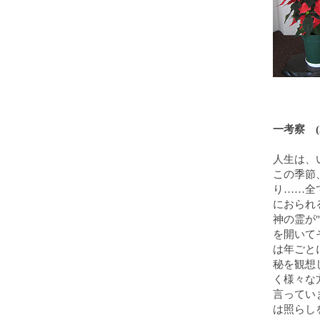
一考察 (2
人生は、
この季節
り……全
におられ
神の霊が
を開いて
は年ごと
秘を観想
く様々な
言ってい
は照らし