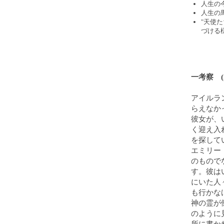
人生の
人生の
"天使
づける
一考察 (2
アイルラ
らえなか
彼女が、
く迎え入
を探して
エミリー
のもので
す。彼は
にいた人
も行かな
神の霊が
のように