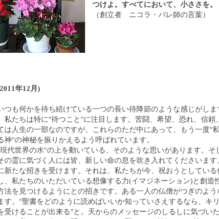
つけよ。すべてにおいて、小ささを。
（創立者 ニコラ・バレ師の言葉）
011年12月)
いつも何かを待ち続けている一つの長い待降節のような感じがしま
、私たちは特に"待つこと"に注目します。苦闘、希望、恐れ、信頼
ては人生の一部なのですが、これらのただ中にあって、もう一度"
る神"の神秘を振りかえるよう呼ばれています。
"現代世界の水"の上を動いている、そのような思いがあります。そ
その霊に気づく人には皆、新しい命の息を吹き入れてくださいます
に新たな招きを受けます。それは、私たちが今、祝おうとしている
し、私たちのいただいている想像する力(イマジネーション)と創造
方法を見つけるようにとの招きです。ある一人の仏僧がつぎのよう
ます。"聖書をどのように読めばいいか知っていさえするなら、キ
を受けることが出来る"と。天からのメッセージのしるしに気づい