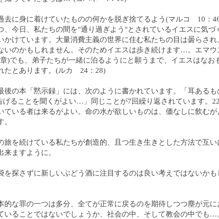
過去に身に着けていたものの何かを脱ぎ捨てるよう(マルコ 10：46
つ、今日、私たちの間を"通り過ぎよう"とされているイエスに気づ
いかけています。大量消費主義の世界に住む私たちの目は曇らされ
ないのかもしれません。そのためイエスは歩き続けます…。エマウ
24章)でも、弟子たちが一緒に泊るようにと願うまで、イエスはなお
たとあります。(ルカ 24：28)
最後の本「黙示録」には、次のように書かれています。「耳あるも
が告げることを聞くがよい…」同じことが7回繰り返されています。2
いている者は来るがよい。命の水が欲しいものは、価なしに飲むが
す。
の旅を続けている私たちが創造的、且つ生き生きとした方法で互い
出来ますように。
袋を探さずに新しいぶどう酒に注目するのは良い考えではないかも
本的な罪の一つは多分、全てが正常に戻るのを期待しつつ塵が元に
ていることではないでしょうか、社会の中、そして教会の中でも…