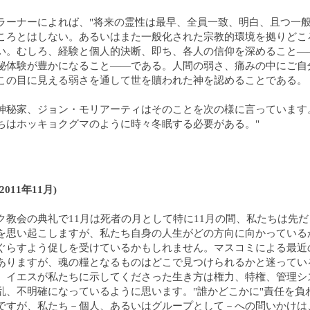
ラーナーによれば、"将来の霊性は最早、全員一致、明白、且つ一
ころとはしない。あるいはまた一般化された宗教的環境を拠りどこ
い。むしろ、経験と個人的決断、即ち、各人の信仰を深めること―
秘体験が豊かになること――である。人間の弱さ、痛みの中にご自
この目に見える弱さを通して世を贖われた神を認めることである。
神秘家、ジョン・モリアーティはそのことを次の様に言っています
ちはホッキョクグマのように時々冬眠する必要がある。"
011年11月)
ク教会の典礼で11月は死者の月として特に11月の間、私たちは先
を思い起こしますが、私たち自身の人生がどの方向に向かっている
ぐらすよう促しを受けているかもしれません。マスコミによる最近
ありますが、魂の糧となるものはどこで見つけられるかと迷ってい
。イエスが私たちに示してくださった生き方は権力、特権、管理シ
乱、不明確になっているように思います。"誰かどこかに"責任を負
ですが、私たち－個人、あるいはグループとして－への問いかけは