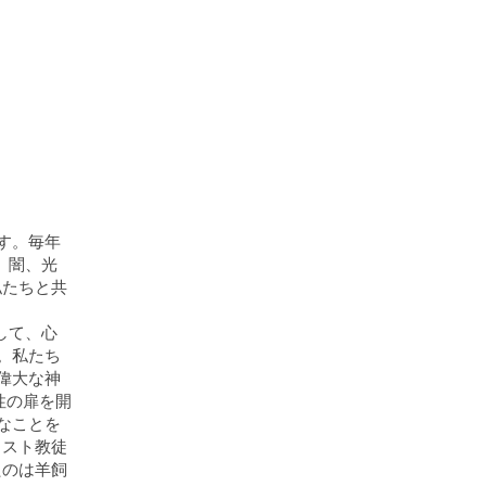
す。毎年
、闇、光
私たちと共
して、心
。私たち
偉大な神
性の扉を開
なことを
リスト教徒
たのは羊飼