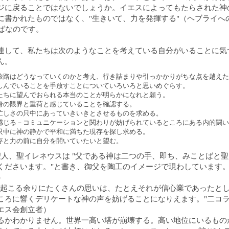
ジに戻ることではないでしょうか。イエスによってもたらされた神
に書かれたものではなく、"生きいて、力を発揮する"（ヘブライへ
とばなのです。
連して、私たちは次のようなことを考えている自分がいることに気
ん。
旅路はどうなっていくのかと考え、行き詰まりや引っかかりがちな点を越えた
しんでいることを手放すことについていろいろと思いめぐらす。
たちに望んでおられる本当のことが明らかになれと願う。
身の限界と重荷と感じていることを確認する。
忙しさの只中にあっていきいきとさせるものを求める。
感じる－コミュニケーションと関わりが妨げられているところにある内的闘い
只中に神の静かで平和に満ちた現存を探し求める。
存と力の前に自分を開いていたいと望む。
聖人、聖イレネウスは "父である神は二つの手、即ち、みことばと
くださいます。"と書き、御父を陶工のイメージで現わしています
）
に起こる余りにたくさんの思いは、たとえそれが信心業であったと
ころに響くデリケートな神の声を妨げることになりえます。"二コ
エス会創立者）
るかわかりません。世界一高い塔が崩壊する。高い地位にいるもの