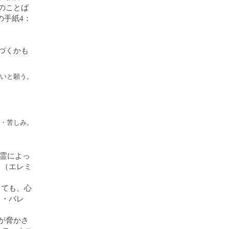
のことば
の手紙4：
づくかも
いと願う。
・苦しみ。
聖霊によっ
。（エレミ
しても、心
ラ・バレ
が脅かさ