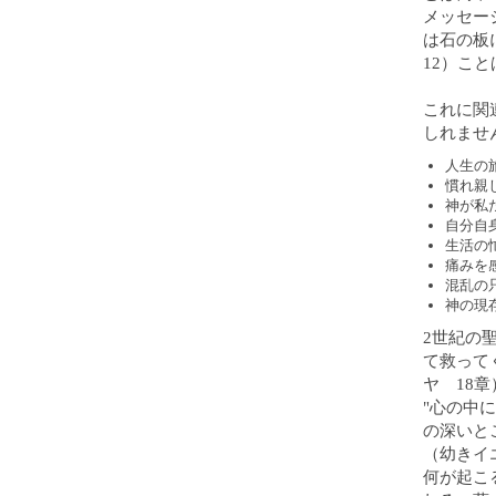
メッセー
は石の板
12）こ
これに関
しれませ
人生の
慣れ親
神が私
自分自
生活の
痛みを
混乱の
神の現
2世紀の
て救って
ヤ 18章
"心の中
の深いと
（幼きイ
何が起こ