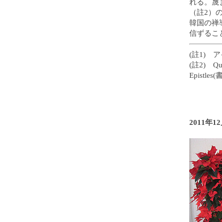
れる。蔑
（註2）
韓国の禅
信ずるこ
(註1) 
(註2) Qu
Epistl
2011年