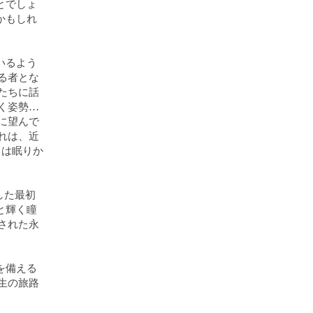
とでしょ
かもしれ
いるよう
る者とな
たちに話
く姿勢…
に望んで
れは、近
ちは眠りか
した最初
と輝く瞳
された永
を備える
生の旅路