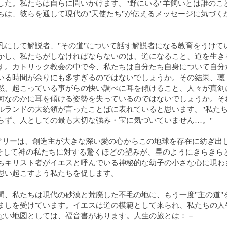
した。私たちは自らに問いかけます。"野にいる"羊飼いとは誰のこ
ちは、彼らを通して現代の"天使たち"が伝えるメッセージに気づく
凡にして解説者、"その道"について話す解説者になる教育をうけて
かし、私たちがしなければならないのは、道になること、道を生き
す。カトリック教会の中で今、私たちは自分たち自身について自分
いる時間が余りにも多すぎるのではないでしょうか。その結果、聴
黙、起こっている事がらの快い調べに耳を傾けること、人々が真剣
何なのかに耳を傾ける姿勢を失っているのではないでしょうか。そ
ルランドの大統領が言ったことばに表れていると思います。"私た
らず、人としての最も大切な強み・宝に気づいていません…。"
オリアリーは、創造主が大きな深い愛の心からこの地球を存在に紡ぎ出
、そして神の私たちに対する驚くほどの望みが、星のようにきらきら
ちキリスト者がイエスと呼んでいる神秘的な幼子の小さな心に現わ
思い起こすよう私たちを促します。
間、私たちは現代の砂漠と荒廃した不毛の地に、もう一度"主の道"
ましを受けています。イエスは道の模範として来られ、私たちの人
ない地図としては、福音書があります。人生の旅とは：－