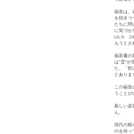
福音は、
を招きつ
たちに問
に気づか
(ルカ 
もうとされ
福音書の
は"霊"
た、「乾
とありま
この福音
うことが
新しい皮
ん。
現代の根
のを待っ