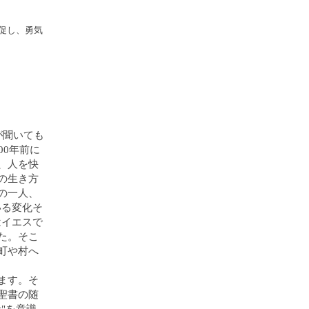
促し、勇気
が聞いても
00年前に
、人を快
の生き方
の一人、
いる変化そ
はイエスで
た。そこ
町や村へ
ます。そ
聖書の随