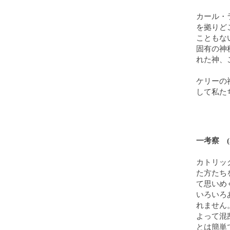
カール・
を拠りど
こともな
固有の神
れた神、
ケリーの
して私た
一考察 (2
カトリッ
た方たち
て思いめ
いろいろ
れません
よって混
とは簡単