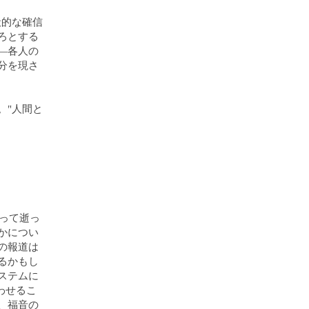
般的な確信
ろとする
―各人の
分を現さ
。"人間と
だって逝っ
かについ
の報道は
るかもし
ステムに
わせるこ
、福音の