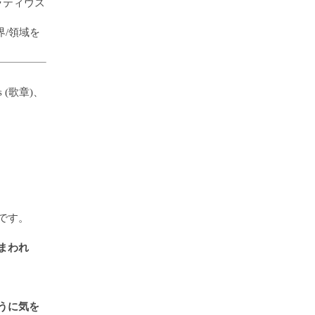
ラティウス
/領域を
s (歌章)、
です。
まわれ
うに気を